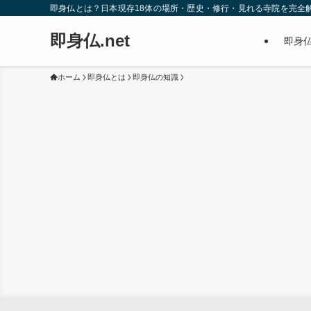
即身仏とは？日本現存18体の場所・歴史・修行・見れる寺院を完全
即身仏.net
即身仏
ホーム
即身仏とは
即身仏の知識