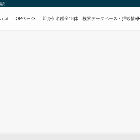
解説
.net TOPページ
即身仏名鑑全18体 検索データベース・拝観情報