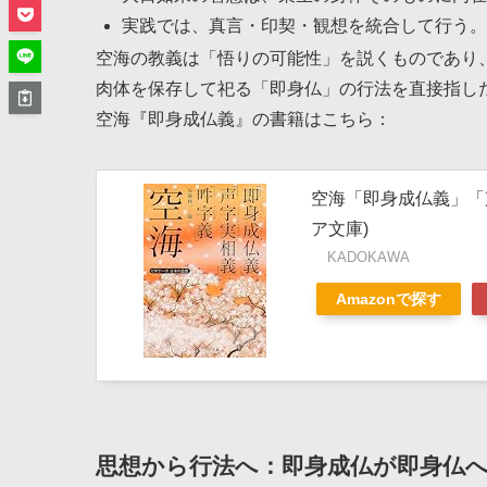
実践では、真言・印契・観想を統合して行う。
空海の教義は「悟りの可能性」を説くものであり
肉体を保存して祀る「即身仏」の行法を直接指し
空海『即身成仏義』の書籍はこちら：
空海「即身成仏義」「
ア文庫)
KADOKAWA
Amazonで探す
思想から行法へ：即身成仏が即身仏