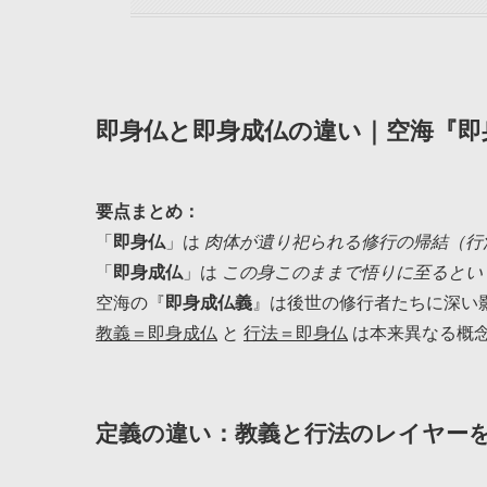
即身仏と即身成仏の違い｜空海『即
要点まとめ：
「
即身仏
」は
肉体が遺り祀られる修行の帰結（行
「
即身成仏
」は
この身このままで悟りに至るとい
空海の『
即身成仏義
』は後世の修行者たちに深い
教義＝即身成仏
と
行法＝即身仏
は本来異なる概
定義の違い：教義と行法のレイヤー