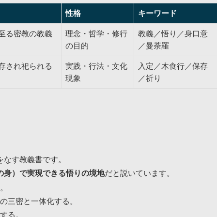
性格
キーワード
至る密教の教義
理念・哲学・修行
教義／悟り／身口意
の目的
／曼荼羅
存され祀られる
実践・行法・文化
入定／木食行／保存
現象
／祈り
をなす教義書です。
の身）で実現できる悟りの境地
だと説いています。
。
の三密と一体化する。
する。