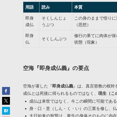
用語
読み
本質
即身
そくしんじょ
この身のままで悟りに
成仏
うぶつ
（思想）
即身
修行の果てに肉体が保
そくしんぶつ
仏
状態（現象）
空海『即身成仏義』の要点
空海が著した『
即身成仏義
』は、真言密教の根幹
成仏とは死後に得られるものではなく、
現生（こ
成仏は来世ではなく、今この瞬間に可能である
身・口・意（しん・く・い）の三業を修し、仏
大日如来の智慧は、衆生の身体そのものに内在