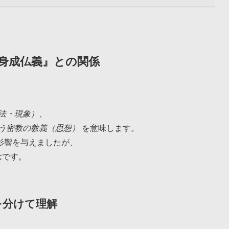
身成仏義』との関係
法・現象）
、
う密教の教義（思想）
を意味します。
影響を与えましたが、
念です。
を分けて理解