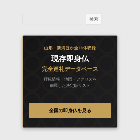
検索
山形・新潟ほか全18体収録
現存即身仏
完全巡礼データベース
拝観情報・地図・アクセスを
網羅した決定版リスト
全国の即身仏を見る